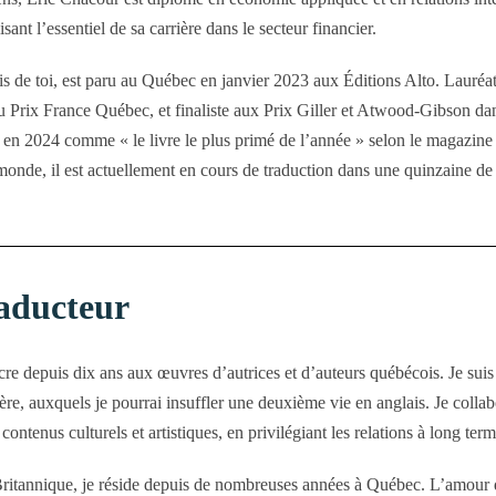
sant l’essentiel de sa carrière dans le secteur financier.
s de toi, est paru au Québec en janvier 2023 aux Éditions Alto. Lauréat
 Prix France Québec, et finaliste aux Prix Giller et Atwood-Gibson dan
en 2024 comme « le livre le plus primé de l’année » selon le magazine 
onde, il est actuellement en cours de traduction dans une quinzaine de
aducteur
acre depuis dix ans aux œuvres d’autrices et d’auteurs québécois. Je su
lière, auxquels je pourrai insuffler une deuxième vie en anglais. Je colla
ontenus culturels et artistiques, en privilégiant les relations à long term
ritannique, je réside depuis de nombreuses années à Québec. L’amour q