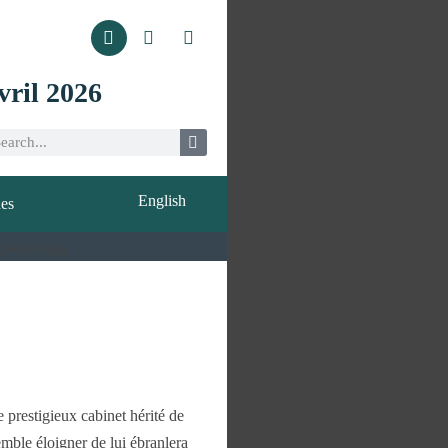
vril 2026
English
ues
 prestigieux cabinet hérité de
emble éloigner de lui ébranlera