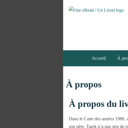
Accueil
À pro
À propos
À propos du li
Dans le Caire des années 1980, un
son père, Tarek n’a que peu de pl