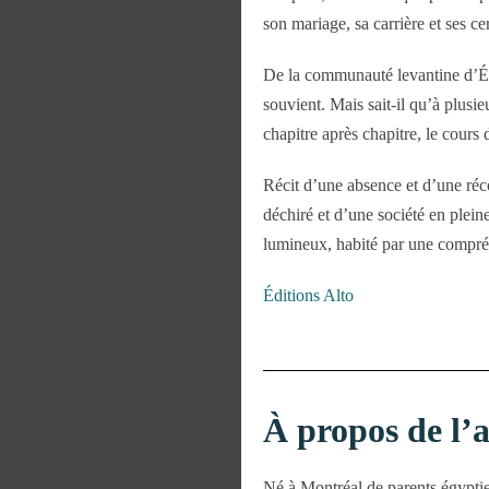
son mariage, sa carrière et ses cer
De la communauté levantine d’Égy
souvient. Mais sait-il qu’à plusi
chapitre après chapitre, le cours 
Récit d’une absence et d’une récon
déchiré et d’une société en plein
lumineux, habité par une compréh
Éditions Alto
À propos de l’
Né à Montréal de parents égyptien