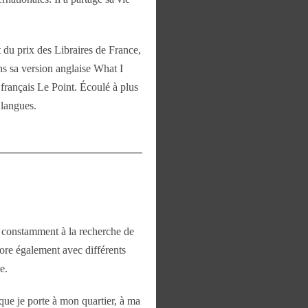
 du prix des Libraires de France,
s sa version anglaise What I
français Le Point. Écoulé à plus
 langues.
is constamment à la recherche de
bore également avec différents
e.
ue je porte à mon quartier, à ma