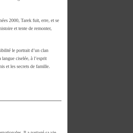
es 2000, Tarek fuit, erre, et se
stoire et tente de remonter,
ilité le portrait d’un clan
langue ciselée, à l’esprit
s et les secrets de famille.
nationales. Il a partagé sa vie