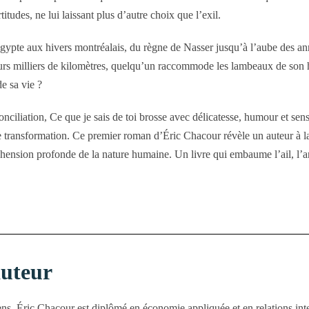
titudes, ne lui laissant plus d’autre choix que l’exil.
pte aux hivers montréalais, du règne de Nasser jusqu’à l’aube des anné
eurs milliers de kilomètres, quelqu’un raccommode les lambeaux de son hi
de sa vie ?
ciliation, Ce que je sais de toi brosse avec délicatesse, humour et sensib
e transformation. Ce premier roman d’Éric Chacour révèle un auteur à la 
ension profonde de la nature humaine. Un livre qui embaume l’ail, l’ani
auteur
s, Éric Chacour est diplômé en économie appliquée et en relations inter