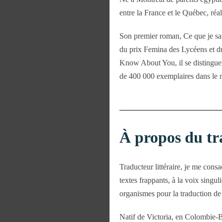
entre la France et le Québec, réali
Son premier roman, Ce que je sai
du prix Femina des Lycéens et du
Know About You, il se distingue 
de 400 000 exemplaires dans le m
À propos du tr
Traducteur littéraire, je me cons
textes frappants, à la voix singu
organismes pour la traduction de c
Natif de Victoria, en Colombie-B